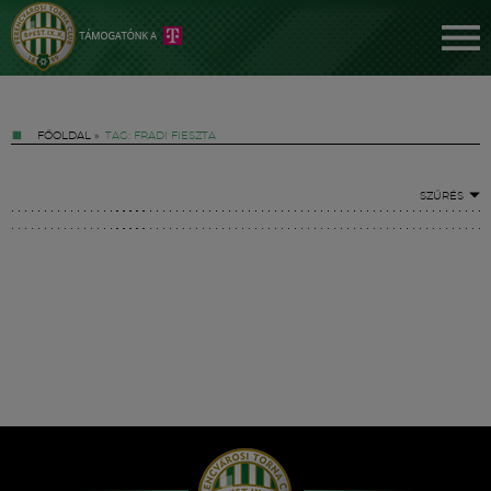
FŐOLDAL
»
TAG: FRADI FIESZTA
SZŰRÉS
Jegyek
FM YouTube +
Hírek