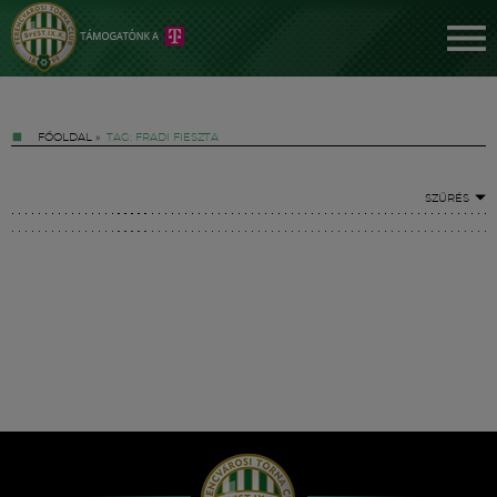
FŐOLDAL
»
TAG: FRADI FIESZTA
SZŰRÉS
Jegyek
FM YouTube +
Hírek