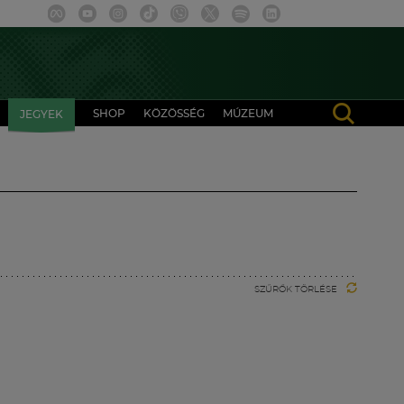
SHOP
KÖZÖSSÉG
MÚZEUM
JEGYEK
SZŰRŐK TÖRLÉSE