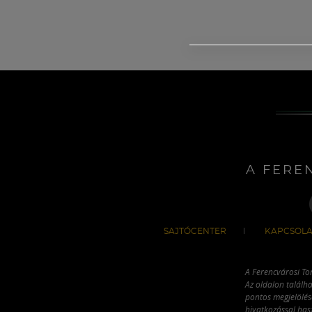
A FERE
SAJTÓCENTER
KAPCSOLA
A Ferencvárosi To
Az oldalon találha
pontos megjelölésé
hivatkozással has