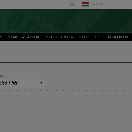
MAGYAR
S
SZAKOSZTÁLYOK
MECCSCENTER
KLUB
SZOLGÁLTATÁSOK
UM
olsó 1 hét