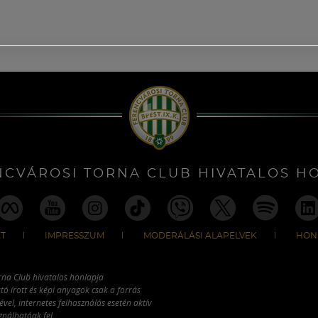
NCVÁROSI TORNA CLUB HIVATALOS H
T
IMPRESSZUM
MODERÁLÁSI ALAPELVEK
HON
rna Club hivatalos honlapja
tó írott és képi anyagok csak a forrás
vel, internetes felhasználás esetén aktív
ználhatóak fel.