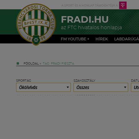
FRADI.HU
az FTC hivatalos honlapja
FM YOUTUBE +
HÍREK
LABDARÚGÁ
FŐOLDAL
»
TAG: FRADI FIESZTA
SPORTÁG
SZAKOSZTÁLY
DÁT
Ökölvívás
Összes
Ut