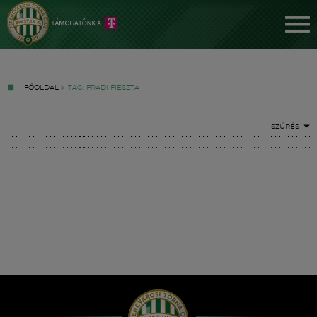
FŐOLDAL
»
TAG: FRADI FIESZTA
SZŰRÉS
Jegyek
FM YouTube +
Hírek