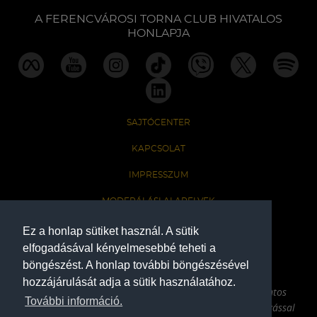
A FERENCVÁROSI TORNA CLUB HIVATALOS
HONLAPJA
SAJTÓCENTER
KAPCSOLAT
IMPRESSZUM
MODERÁLÁSI ALAPELVEK
HONLAP ADATKEZELÉSI TÁJÉKOZTATÓ
Ez a honlap sütiket használ. A sütik
elfogadásával kényelmesebbé teheti a
böngészést. A honlap további böngészésével
A Ferencvárosi Torna Club hivatalos honlapja
hozzájárulását adja a sütik használatához.
Az oldalon található írott és képi anyagok csak a forrás pontos
További információ.
megjelölésével, internetes felhasználás esetén aktív hivatkozással