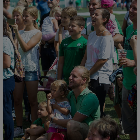
Múzeum
English