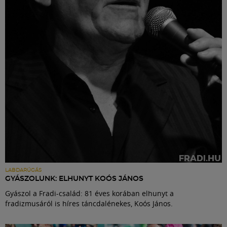
Labdarúgás
Szakosztályok
Meccscenter
Klub
Szolgáltatások
Shop
LABDARÚGÁS
GYÁSZOLUNK: ELHUNYT KOÓS JÁNOS
Gyászol a Fradi-család: 81 éves korában elhunyt a
Közösség
fradizmusáról is híres táncdalénekes, Koós János.