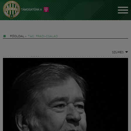
FŐOLDAL
»
TAG: FRADI-CSALÁD
SZŰRÉS
Jegyek
FM YouTube +
Hírek