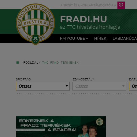
FRADI.HU
az FTC hivatalos honlapja
FM YOUTUBE +
HÍREK
LABDARÚGÁ
FŐOLDAL
»
TAG: FRADI-TERMÉKEK
SPORTÁG
SZAKOSZTÁLY
DÁT
Összes
Összes
Ös