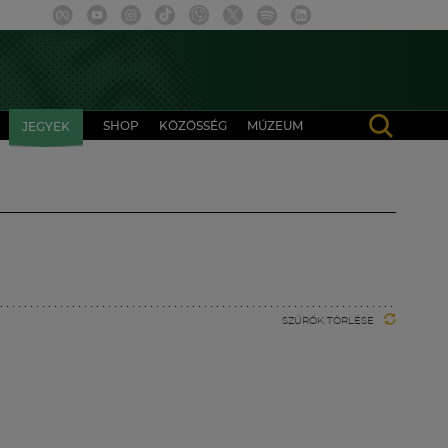
SHOP
KÖZÖSSÉG
MÚZEUM
JEGYEK
SZŰRŐK TÖRLÉSE