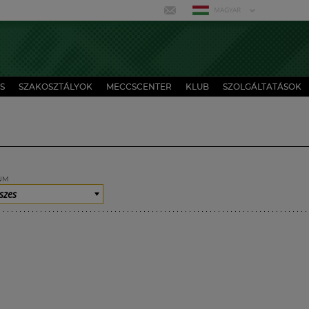
MAGYAR
S
SZAKOSZTÁLYOK
MECCSCENTER
KLUB
SZOLGÁLTATÁSOK
UM
szes