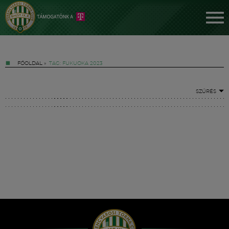
FŐOLDAL
»
TAG: FUKUOKA 2023
SZŰRÉS
Jegyek
FM YouTube +
Hírek