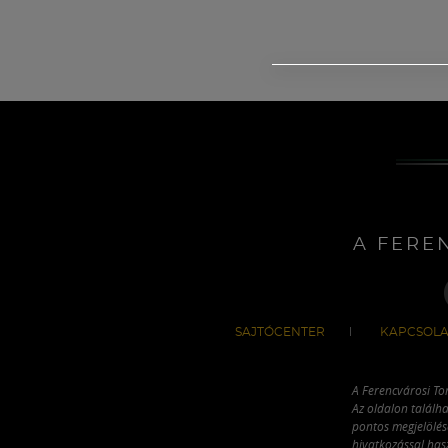
A FERE
SAJTÓCENTER
KAPCSOLA
A Ferencvárosi To
Az oldalon találha
pontos megjelölésé
hivatkozással has