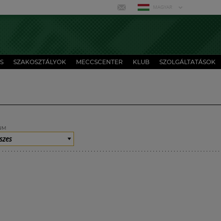
MAGYAR
S
SZAKOSZTÁLYOK
MECCSCENTER
KLUB
SZOLGÁLTATÁSOK
UM
szes