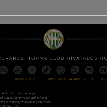
NCVÁROSI TORNA CLUB HIVATALOS H
T
IMPRESSZUM
MODERÁLÁSI ALAPELVEK
HON
rna Club hivatalos honlapja
tó írott és képi anyagok csak a forrás
vel, internetes felhasználás esetén aktív
ználhatóak fel.