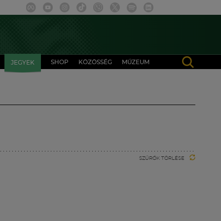
SHOP
KÖZÖSSÉG
MÚZEUM
JEGYEK
SZŰRŐK TÖRLÉSE