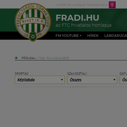
FRADI.HU
az FTC hivatalos honlapja
FM YOUTUBE +
HÍREK
LABDARÚGÁ
FŐOLDAL
»
TAG: FUKUOKA 2023
SPORTÁG
SZAKOSZTÁLY
DÁT
Kézilabda
Összes
Ös