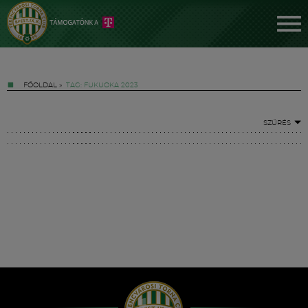
FŐOLDAL
»
TAG: FUKUOKA 2023
SZŰRÉS
Jegyek
FM YouTube +
Hírek