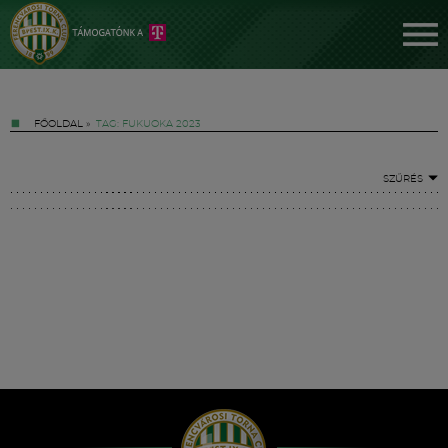
FŐOLDAL
»
TAG: FUKUOKA 2023
SZŰRÉS
Jegyek
FM YouTube +
Hírek