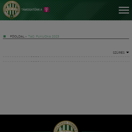
FŐOLDAL
»
TAG: FUKUOKA 2023
SZŰRÉS
Jegyek
FM YouTube +
Hírek