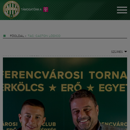
FŐOLDAL
»
TAG: GASTON LÓDICO
SZŰRÉS
Jegyek
FM YouTube +
Hírek