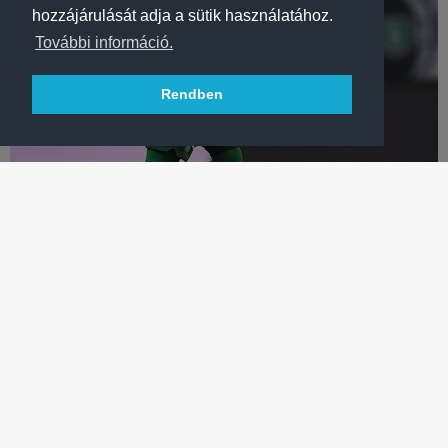
hozzájárulását adja a sütik használatához.
További információ.
Rendben
LABDARÚGÁS
GASTÓN LODICO: „IGYEKSZEM MEGHÁLÁLNI A BIZALMAT”
Télen igazolt argentin középpályásunk szurkolóinknak is üzent –
interjú!