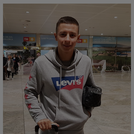
Múzeum
English