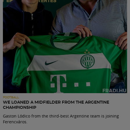
Labdarúgás
Szakosztályok
Meccscenter
Klub
Szolgáltatások
Shop
FOOTBALL
WE LOANED A MIDFIELDER FROM THE ARGENTINE
CHAMPIONSHIP
Közösség
Gaston Lódico from the third-best Argentine team is joining
Ferencváros.