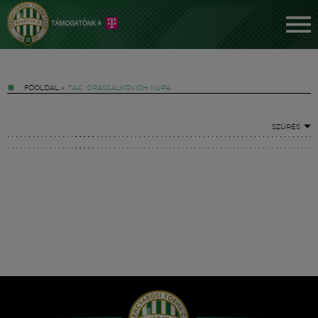
FŐOLDAL
»
TAG: GRASSALKOVICH KUPA
SZŰRÉS
Jegyek
FM YouTube +
Hírek