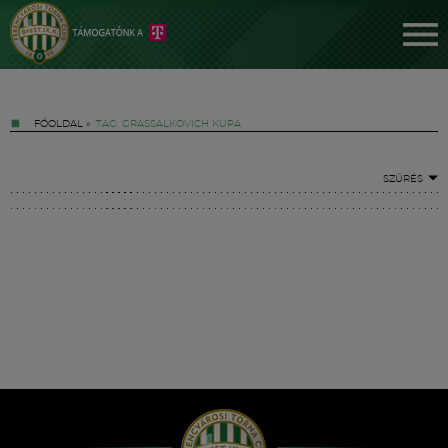
FŐOLDAL
»
TAG: GRASSALKOVICH KUPA
SZŰRÉS
Jegyek
FM YouTube +
Hírek