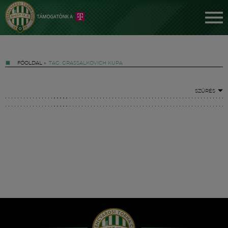
FŐOLDAL
»
TAG: GRASSALKOVICH KUPA
SZŰRÉS
Jegyek
FM YouTube +
Hírek