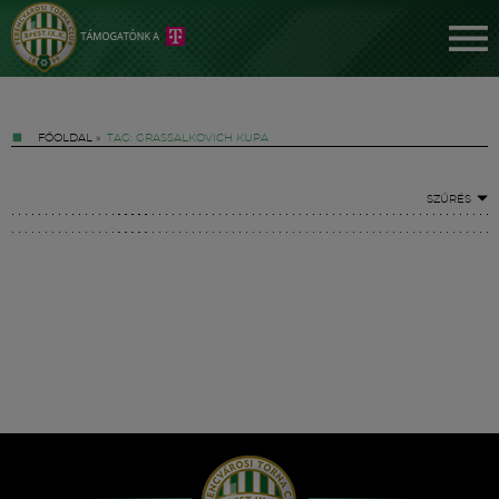
FŐOLDAL
»
TAG: GRASSALKOVICH KUPA
SZŰRÉS
Jegyek
FM YouTube +
Hírek