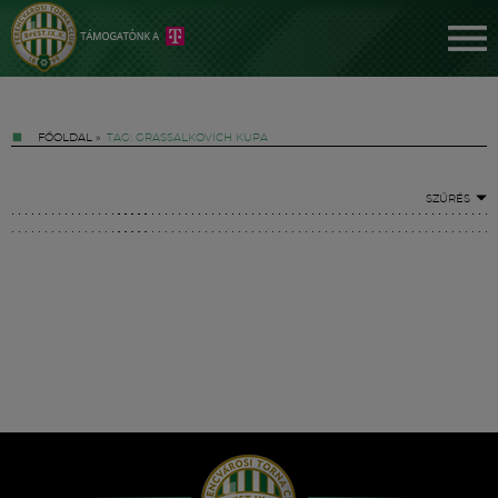
FŐOLDAL
»
TAG: GRASSALKOVICH KUPA
SZŰRÉS
Jegyek
FM YouTube +
Hírek