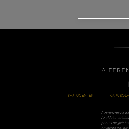
A FERE
SAJTÓCENTER
KAPCSOLA
A Ferencvárosi To
Az oldalon találha
pontos megjelölésé
hivatkozással has