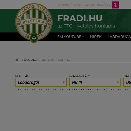
FRADI.HU
az FTC hivatalos honlapja
FM YOUTUBE +
HÍREK
LABDARÚGÁ
FŐOLDAL
»
TAG: GYŐRI MÁTYÁS
SPORTÁG
SZAKOSZTÁLY
DÁT
Labdarúgás
NB III
Ut