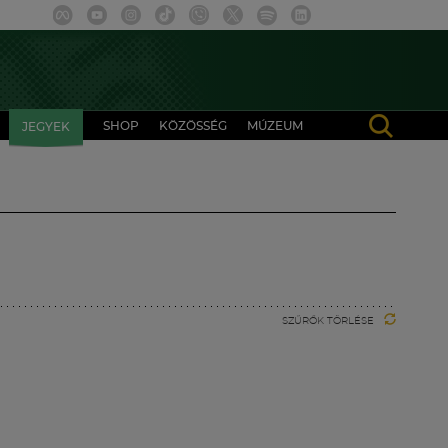
SHOP
KÖZÖSSÉG
MÚZEUM
JEGYEK
SZŰRŐK TÖRLÉSE