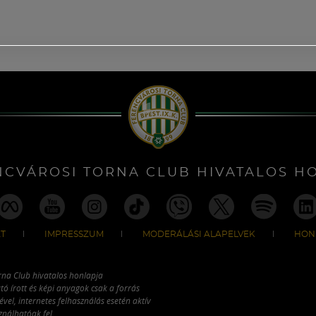
NCVÁROSI TORNA CLUB HIVATALOS H
T
IMPRESSZUM
MODERÁLÁSI ALAPELVEK
HON
rna Club hivatalos honlapja
tó írott és képi anyagok csak a forrás
vel, internetes felhasználás esetén aktív
ználhatóak fel.