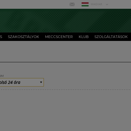
MAGYAR
S
SZAKOSZTÁLYOK
MECCSCENTER
KLUB
SZOLGÁLTATÁSOK
UM
olsó 24 óra