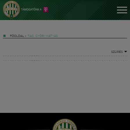
FŐOLDAL
»
TAG: GYŐRI MÁTYÁS
SZŰRÉS
Jegyek
FM YouTube +
Hírek