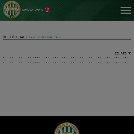
FŐOLDAL
»
TAG: GYŐRI MÁTYÁS
SZŰRÉS
Jegyek
FM YouTube +
Hírek