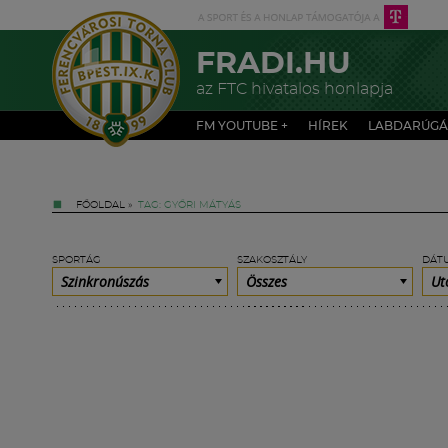
FRADI.HU
az FTC hivatalos honlapja
FM YOUTUBE +
HÍREK
LABDARÚGÁ
FŐOLDAL
»
TAG: GYŐRI MÁTYÁS
SPORTÁG
SZAKOSZTÁLY
DÁT
Szinkronúszás
Összes
Ut