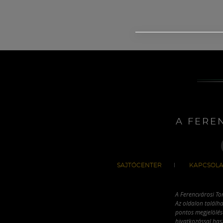
A FERE
SAJTÓCENTER
KAPCSOLA
A Ferencvárosi To
Az oldalon találha
pontos megjelölésé
hivatkozással has