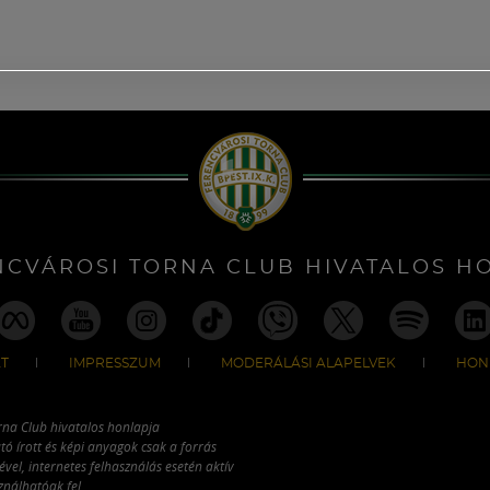
NCVÁROSI TORNA CLUB HIVATALOS H
T
IMPRESSZUM
MODERÁLÁSI ALAPELVEK
HON
rna Club hivatalos honlapja
tó írott és képi anyagok csak a forrás
vel, internetes felhasználás esetén aktív
ználhatóak fel.