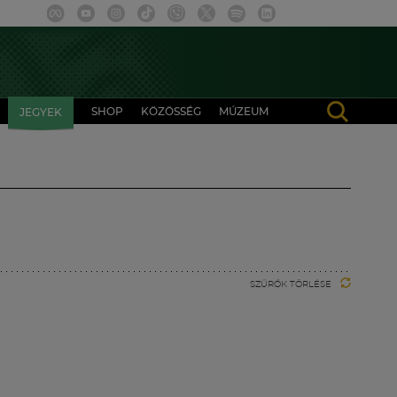
SHOP
KÖZÖSSÉG
MÚZEUM
JEGYEK
SZŰRŐK TÖRLÉSE