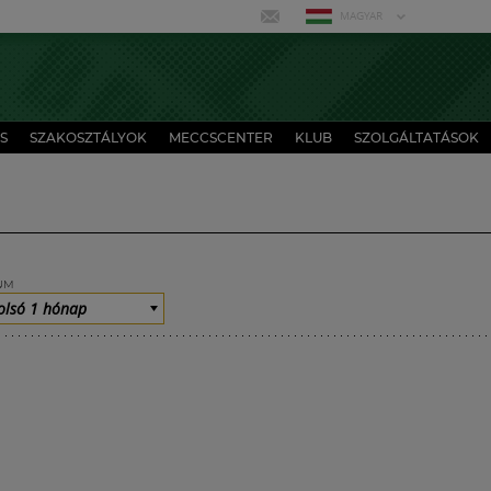
MAGYAR
S
SZAKOSZTÁLYOK
MECCSCENTER
KLUB
SZOLGÁLTATÁSOK
UM
olsó 1 hónap