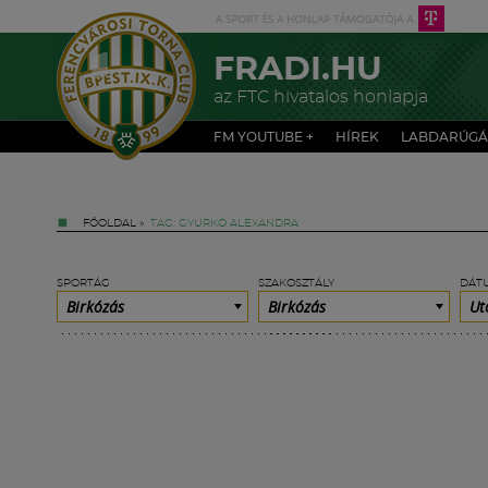
FRADI.HU
az FTC hivatalos honlapja
FM YOUTUBE +
HÍREK
LABDARÚGÁ
FŐOLDAL
»
TAG: GYURKÓ ALEXANDRA
SPORTÁG
SZAKOSZTÁLY
DÁT
Birkózás
Birkózás
Ut