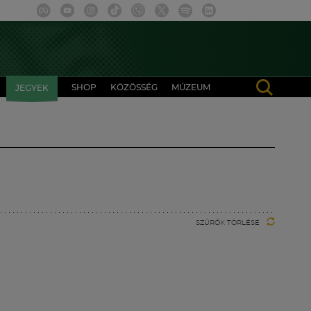
SHOP
KÖZÖSSÉG
MÚZEUM
JEGYEK
SZŰRŐK TÖRLÉSE