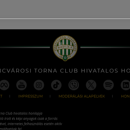
NCVÁROSI TORNA CLUB HIVATALOS H
T
IMPRESSZUM
MODERÁLÁSI ALAPELVEK
HON
rna Club hivatalos honlapja
tó írott és képi anyagok csak a forrás
vel, internetes felhasználás esetén aktív
ználhatóak fel.