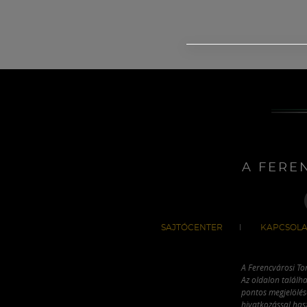
A FERE
SAJTÓCENTER
KAPCSOLA
A Ferencvárosi To
Az oldalon találha
pontos megjelölésé
hivatkozással has