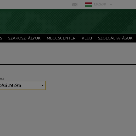
MAGYAR
S
SZAKOSZTÁLYOK
MECCSCENTER
KLUB
SZOLGÁLTATÁSOK
UM
olsó 24 óra