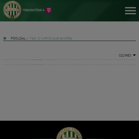
FŐOLDAL
»
TAG: GYURKÓ ALEXANDRA
SZŰRÉS
Jegyek
FM YouTube +
Hírek