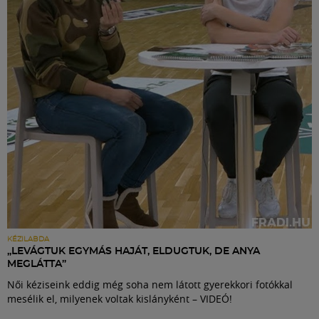
Labdarúgás
Szakosztályok
Meccscenter
Klub
Szolgáltatások
Shop
KÉZILABDA
„LEVÁGTUK EGYMÁS HAJÁT, ELDUGTUK, DE ANYA
MEGLÁTTA”
Közösség
Női kéziseink eddig még soha nem látott gyerekkori fotókkal
mesélik el, milyenek voltak kislányként – VIDEÓ!