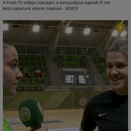
A Fradi TV stábja utánajárt a korosztályos bajnok ifi női
kézicsapatunk sikerei titkának - VIDEÓ!