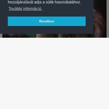
hozzájárulását adja a sütik használatához.
További információ.
Rendben
KÉZILABDA
CUKISÁG KIMAXOLVA: ÍME, A HÁFRA-NŐVÉREK KISKUTYÁI!
A Háfra-nővérek, Noémi és Luca életébe nemrég új kedvenc
érkezett. Ismerjék meg Igort és Miát – VIDEÓ!