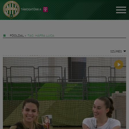
FŐOLDAL
»
TAG: HÁFRA LUCA
SZŰRÉS
Jegyek
FM YouTube +
Hírek