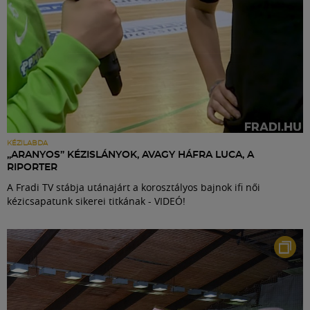
KÉZILABDA
„ARANYOS” KÉZISLÁNYOK, AVAGY HÁFRA LUCA, A
RIPORTER
A Fradi TV stábja utánajárt a korosztályos bajnok ifi női
kézicsapatunk sikerei titkának - VIDEÓ!