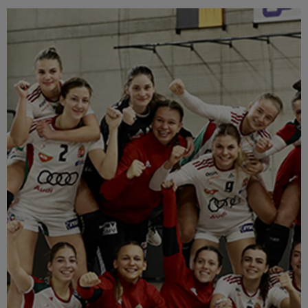
Múzeum
English