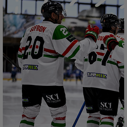
Múzeum
English