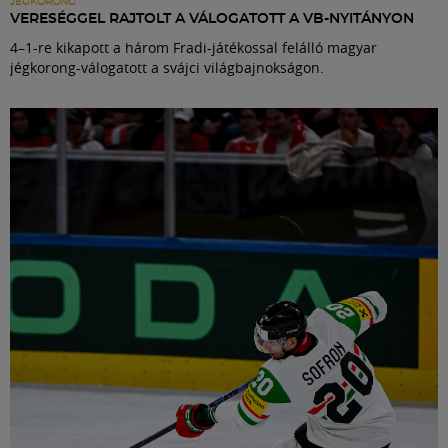
JÉGKORONG
VERESÉGGEL RAJTOLT A VÁLOGATOTT A VB-NYITÁNYON
4–1-re kikapott a három Fradi-játékossal felálló magyar
jégkorong-válogatott a svájci világbajnokságon.