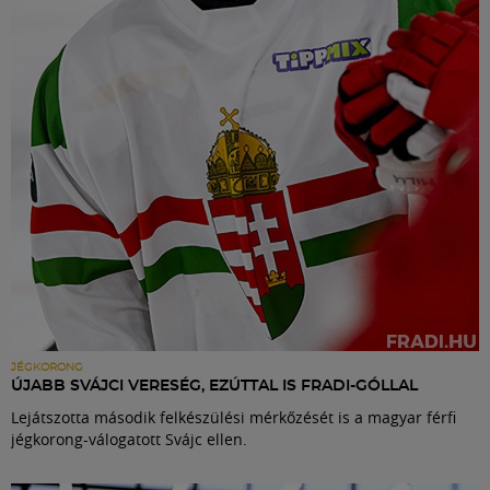
Labdarúgás
Szakosztályok
Meccscenter
Klub
Szolgáltatások
Shop
JÉGKORONG
ÚJABB SVÁJCI VERESÉG, EZÚTTAL IS FRADI-GÓLLAL
Lejátszotta második felkészülési mérkőzését is a magyar férfi
Közösség
jégkorong-válogatott Svájc ellen.