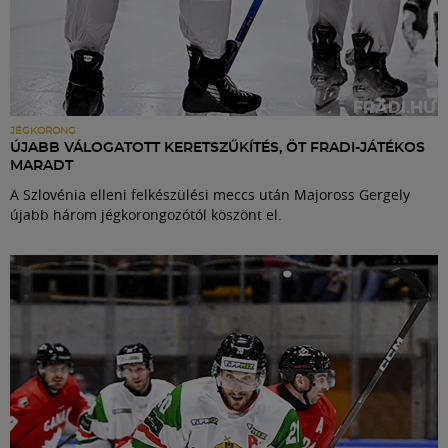
JÉGKORONG
ÚJABB VÁLOGATOTT KERETSZŰKÍTÉS, ÖT FRADI-JÁTÉKOS
MARADT
A Szlovénia elleni felkészülési meccs után Majoross Gergely
újabb három jégkorongozótól köszönt el.