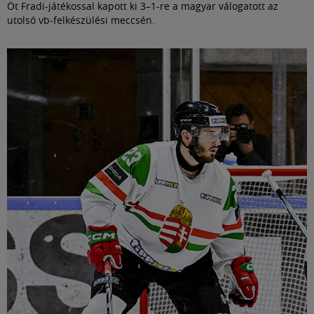
Öt Fradi-játékossal kapott ki 3–1-re a magyar válogatott az
utolsó vb-felkészülési meccsén.