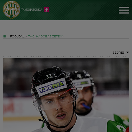
FŐOLDAL
»
TAG: HADOBÁS ZÉTÉNY
SZŰRÉS
Jegyek
FM YouTube +
Hírek