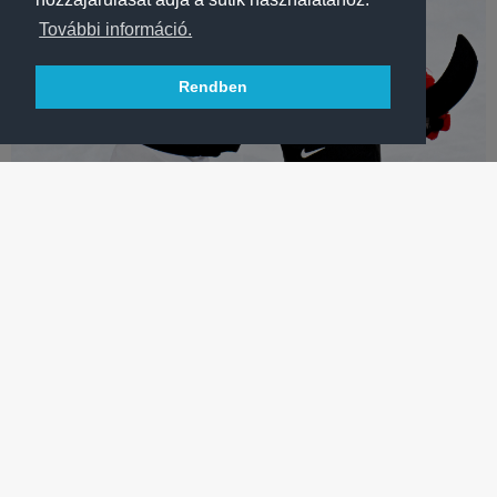
További információ.
Rendben
JÉGKORONG
NAGY KRISZTIÁN PONTTAL ZÁRT, DE NEM JÖTT A BRAVÚR
A magyar jégkorong-válogatott 6–1-re kikapott az eddig a
világbajnokságon felemásan teljesítő német csapattól
TÖBB