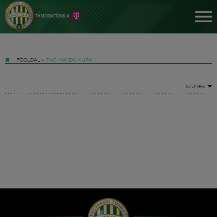
FŐOLDAL
»
TAG: HAJDÚ KUPA
SZŰRÉS
Jegyek
FM YouTube +
Hírek