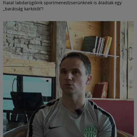
Fiatal labdarúgóink sportmenedzserünknek is átadtak egy
„barátság karkötőt”!