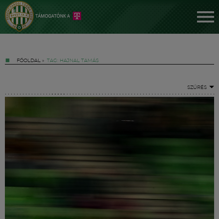
FŐOLDAL
»
TAG: HAJNAL TAMÁS
SZŰRÉS
Jegyek
FM YouTube +
Hírek