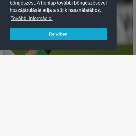
böngészést. A honlap további böngészésével
hozzájárulását adja a sütik használatához.
További információ.
Rendben
LABDARÚGÁS
CSONKA: „ERRE VÁGYTAM, HOGY A FRADIBAN
JÁTSZHASSAK”
Fiatal labdarúgónk szeretné megszilárdítani helyét Sergei
Rebrov csapatában – VIDEÓ!