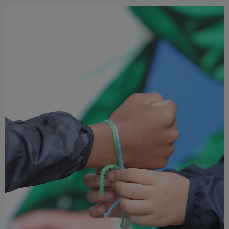
Múzeum
English