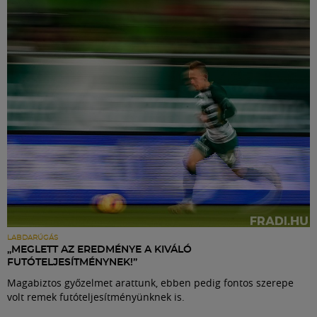
Labdarúgás
Szakosztályok
Meccscenter
Klub
Szolgáltatások
Shop
LABDARÚGÁS
„MEGLETT AZ EREDMÉNYE A KIVÁLÓ
FUTÓTELJESÍTMÉNYNEK!”
Közösség
Magabiztos győzelmet arattunk, ebben pedig fontos szerepe
volt remek futóteljesítményünknek is.