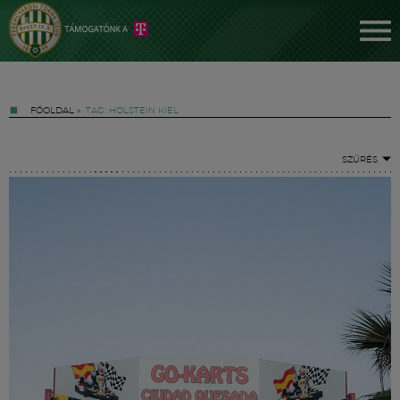
FŐOLDAL
»
TAG: HOLSTEIN KIEL
SZŰRÉS
Jegyek
FM YouTube +
Hírek