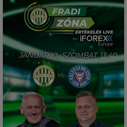
Múzeum
English