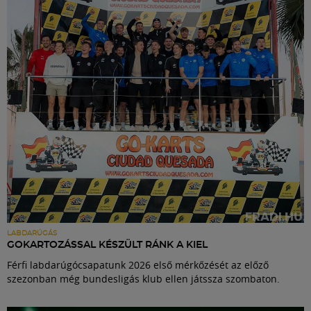
Labdarúgás
Szakosztályok
Meccscenter
Klub
Szolgáltatások
Shop
LABDARÚGÁS
GOKARTOZÁSSAL KÉSZÜLT RÁNK A KIEL
Férfi labdarúgócsapatunk 2026 első mérkőzését az előző
Közösség
szezonban még bundesligás klub ellen játssza szombaton.