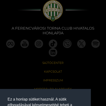
A FERENCVÁROSI TORNA CLUB HIVATALOS
HONLAPJA
SAJTÓCENTER
KAPCSOLAT
IMPRESSZUM
MODERÁLÁSI ALAPELVEK
HONLAP ADATKEZELÉSI TÁJÉKOZTATÓ
Ez a honlap sütiket használ. A sütik
elfogadásával kényelmesebbé teheti a