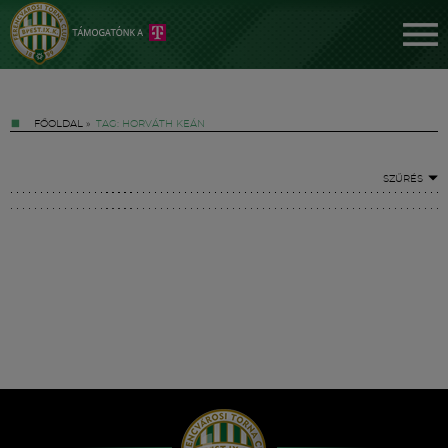
FŐOLDAL
»
TAG: HORVÁTH KEÁN
SZŰRÉS
Jegyek
FM YouTube +
Hírek