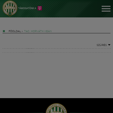
FŐOLDAL
»
TAG: HORVÁTH KEÁN
SZŰRÉS
Jegyek
FM YouTube +
Hírek