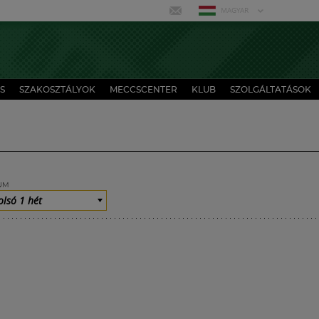
MAGYAR
S
SZAKOSZTÁLYOK
MECCSCENTER
KLUB
SZOLGÁLTATÁSOK
UM
olsó 1 hét