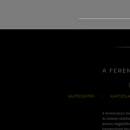
A FERE
SAJTÓCENTER
KAPCSOLA
A Ferencvárosi To
Az oldalon találha
pontos megjelölésé
hivatkozással has