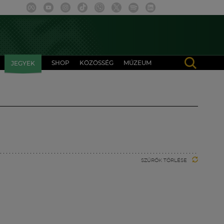
SHOP
KÖZÖSSÉG
MÚZEUM
JEGYEK
SZŰRŐK TÖRLÉSE