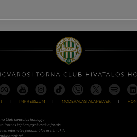
NCVÁROSI TORNA CLUB HIVATALOS H
T
IMPRESSZUM
MODERÁLÁSI ALAPELVEK
HON
rna Club hivatalos honlapja
tó írott és képi anyagok csak a forrás
vel, internetes felhasználás esetén aktív
ználhatóak fel.