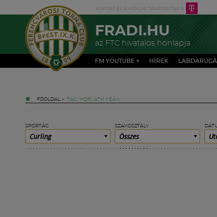
FRADI.HU
az FTC hivatalos honlapja
FM YOUTUBE +
HÍREK
LABDARÚGÁ
FŐOLDAL
»
TAG: HORVÁTH KEÁN
SPORTÁG
SZAKOSZTÁLY
DÁT
Curling
Összes
Ut