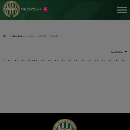
FŐOLDAL
»
TAG: HORVÁTH KEÁN
SZŰRÉS
Jegyek
FM YouTube +
Hírek