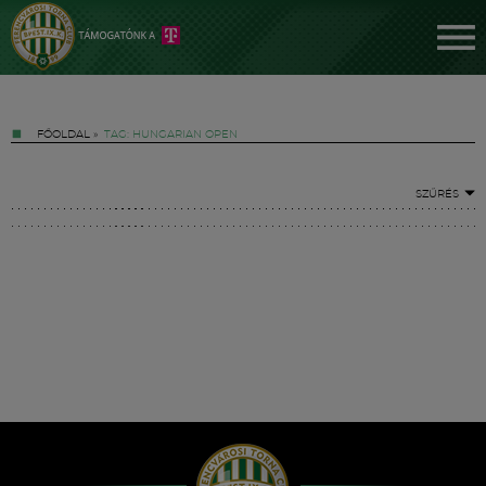
FŐOLDAL
»
TAG: HUNGARIAN OPEN
SZŰRÉS
Jegyek
FM YouTube +
Hírek