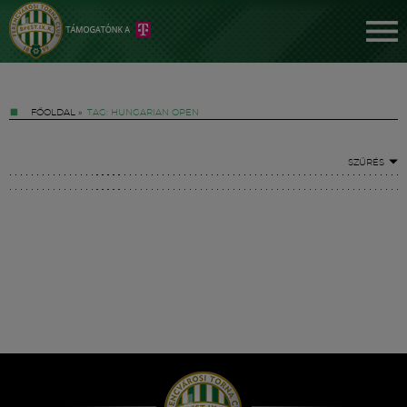
FŐOLDAL
»
TAG: HUNGARIAN OPEN
SZŰRÉS
Jegyek
FM YouTube +
Hírek