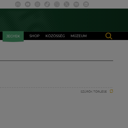
SHOP
KÖZÖSSÉG
MÚZEUM
JEGYEK
SZŰRŐK TÖRLÉSE