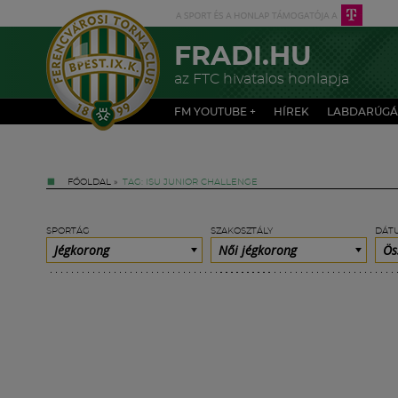
FRADI.HU
az FTC hivatalos honlapja
FM YOUTUBE +
HÍREK
LABDARÚGÁ
FŐOLDAL
»
TAG: ISU JUNIOR CHALLENGE
SPORTÁG
SZAKOSZTÁLY
DÁT
Jégkorong
Női jégkorong
Ös