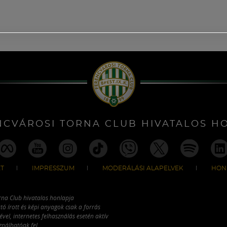
NCVÁROSI TORNA CLUB HIVATALOS H
T
IMPRESSZUM
MODERÁLÁSI ALAPELVEK
HON
rna Club hivatalos honlapja
tó írott és képi anyagok csak a forrás
vel, internetes felhasználás esetén aktív
ználhatóak fel.