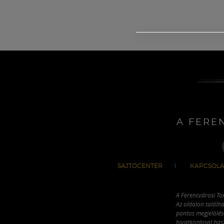
A FERE
SAJTÓCENTER
KAPCSOLA
A Ferencvárosi To
Az oldalon találha
pontos megjelölésé
hivatkozással has