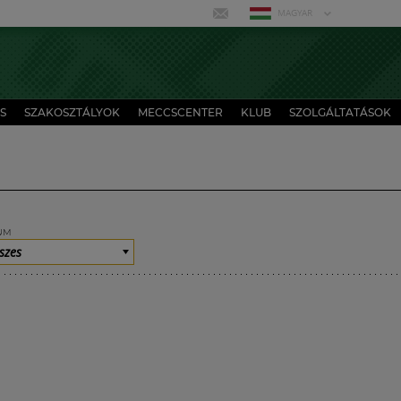
MAGYAR
S
SZAKOSZTÁLYOK
MECCSCENTER
KLUB
SZOLGÁLTATÁSOK
UM
szes