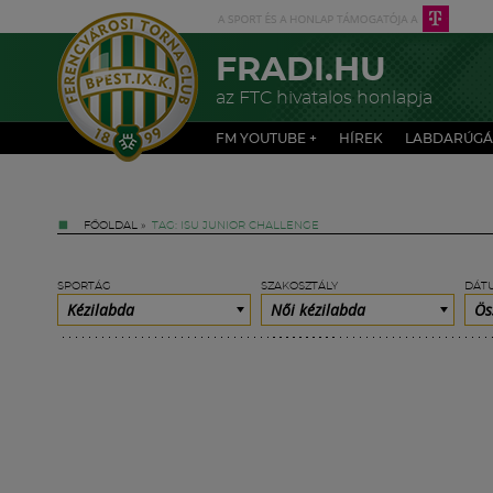
FRADI.HU
az FTC hivatalos honlapja
FM YOUTUBE +
HÍREK
LABDARÚGÁ
FŐOLDAL
»
TAG: ISU JUNIOR CHALLENGE
SPORTÁG
SZAKOSZTÁLY
DÁT
Kézilabda
Női kézilabda
Ös