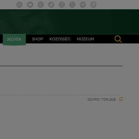
SHOP
KÖZÖSSÉG
MÚZEUM
JEGYEK
SZŰRŐK TÖRLÉSE