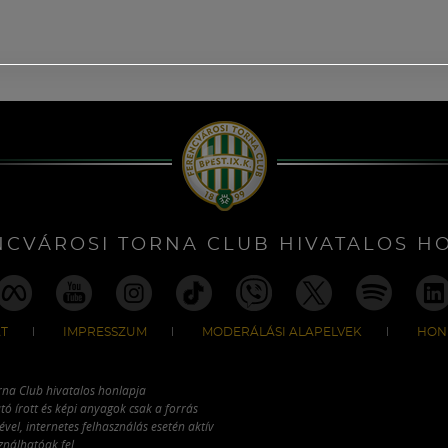
NCVÁROSI TORNA CLUB HIVATALOS H
T
IMPRESSZUM
MODERÁLÁSI ALAPELVEK
HON
rna Club hivatalos honlapja
tó írott és képi anyagok csak a forrás
vel, internetes felhasználás esetén aktív
ználhatóak fel.