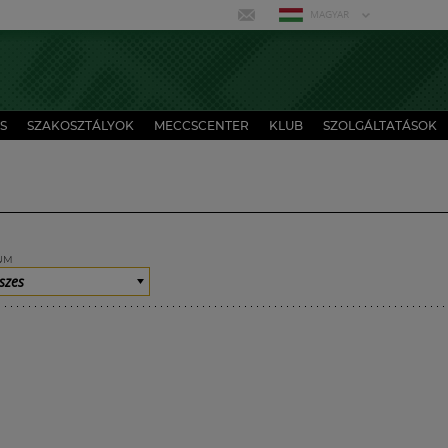
MAGYAR
S
SZAKOSZTÁLYOK
MECCSCENTER
KLUB
SZOLGÁLTATÁSOK
UM
szes