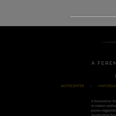
A FERE
SAJTÓCENTER
KAPCSOLA
A Ferencvárosi To
Az oldalon találha
pontos megjelölésé
hivatkozással has