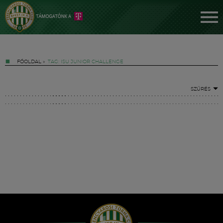
FŐOLDAL
»
TAG: ISU JUNIOR CHALLENGE
SZŰRÉS
Jegyek
FM YouTube +
Hírek