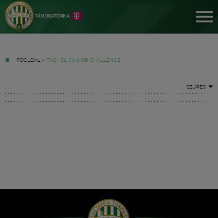
FŐOLDAL
»
TAG: ISU JUNIOR CHALLENGE
SZŰRÉS
Jegyek
FM YouTube +
Hírek