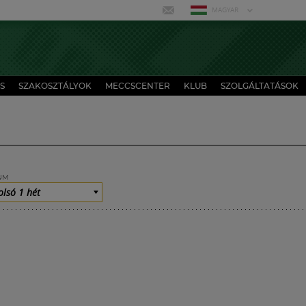
MAGYAR
S
SZAKOSZTÁLYOK
MECCSCENTER
KLUB
SZOLGÁLTATÁSOK
UM
olsó 1 hét