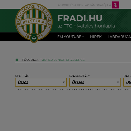
FRADI.HU
az FTC hivatalos honlapja
FM YOUTUBE +
HÍREK
LABDARÚGÁ
FŐOLDAL
»
TAG: ISU JUNIOR CHALLENGE
SPORTÁG
SZAKOSZTÁLY
DÁT
Úszás
Összes
Ut