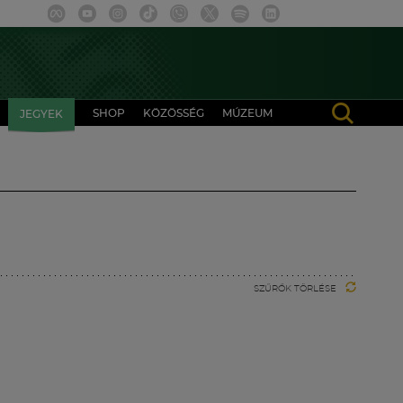
SHOP
KÖZÖSSÉG
MÚZEUM
JEGYEK
SZŰRŐK TÖRLÉSE