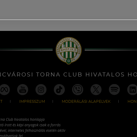
NCVÁROSI TORNA CLUB HIVATALOS H
T
IMPRESSZUM
MODERÁLÁSI ALAPELVEK
HON
rna Club hivatalos honlapja
tó írott és képi anyagok csak a forrás
vel, internetes felhasználás esetén aktív
ználhatóak fel.