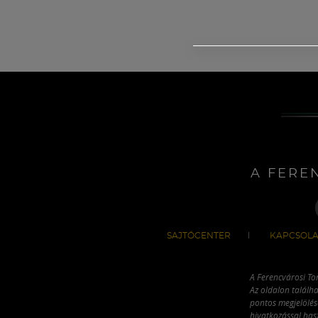
A FERE
SAJTÓCENTER
KAPCSOLA
A Ferencvárosi To
Az oldalon találha
pontos megjelölésé
hivatkozással has