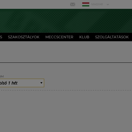
MAGYAR
S
SZAKOSZTÁLYOK
MECCSCENTER
KLUB
SZOLGÁLTATÁSOK
UM
olsó 1 hét