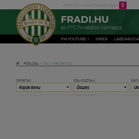
FRADI.HU
az FTC hivatalos honlapja
FM YOUTUBE +
HÍREK
LABDARÚGÁ
FŐOLDAL
»
TAG: IMRE BENCE
SPORTÁG
SZAKOSZTÁLY
DÁT
Kajak-kenu
Összes
Ut