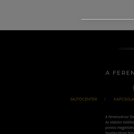
A FERE
SAJTÓCENTER
KAPCSOLA
A Ferencvárosi To
Az oldalon találha
pontos megjelölésé
hivatkozással has