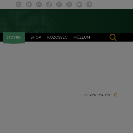
SHOP
KÖZÖSSÉG
MÚZEUM
JEGYEK
SZŰRŐK TÖRLÉSE