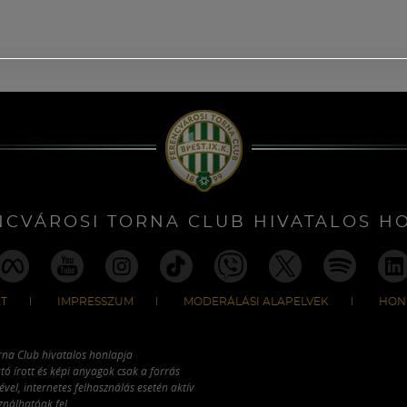
NCVÁROSI TORNA CLUB HIVATALOS H
T
IMPRESSZUM
MODERÁLÁSI ALAPELVEK
HON
rna Club hivatalos honlapja
tó írott és képi anyagok csak a forrás
vel, internetes felhasználás esetén aktív
ználhatóak fel.