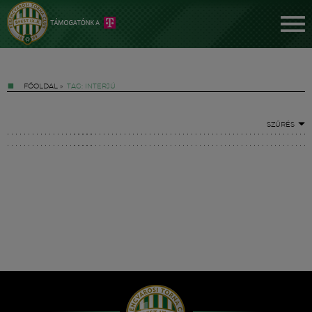
FŐOLDAL
»
TAG: INTERJÚ
SZŰRÉS
Jegyek
FM YouTube +
Hírek