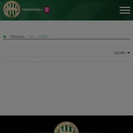
FŐOLDAL
»
TAG: INTERJÚ
SZŰRÉS
Jegyek
FM YouTube +
Hírek