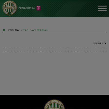
FŐOLDAL
»
TAG: IVAN PETRJAK
SZŰRÉS
Jegyek
FM YouTube +
Hírek