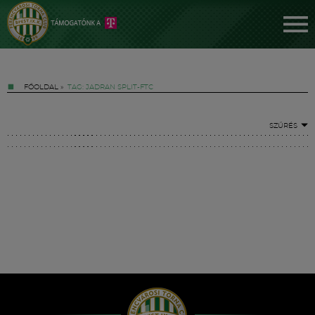
FŐOLDAL
»
TAG: JADRAN SPLIT-FTC
SZŰRÉS
Jegyek
FM YouTube +
Hírek