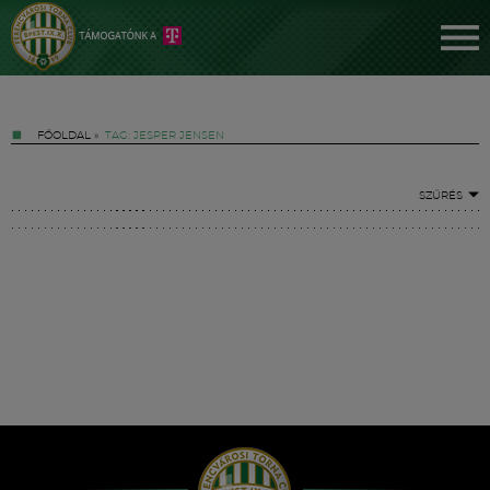
FŐOLDAL
»
TAG: JESPER JENSEN
SZŰRÉS
Jegyek
FM YouTube +
Hírek