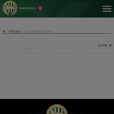
FŐOLDAL
»
TAG: JESPER JENSEN
SZŰRÉS
Jegyek
FM YouTube +
Hírek