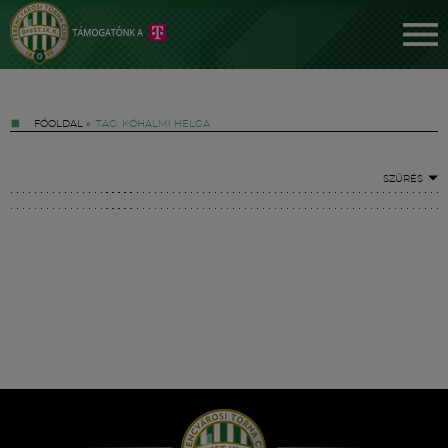
FŐOLDAL
»
TAG: KŐHALMI HELGA
SZŰRÉS
Jegyek
FM YouTube +
Hírek