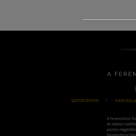
A FERE
SAJTÓCENTER
KAPCSOLA
A Ferencvárosi To
Az oldalon találha
pontos megjelölésé
hivatkozással has