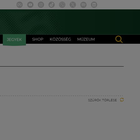
SHOP
KÖZÖSSÉG
MÚZEUM
JEGYEK
SZŰRŐK TÖRLÉSE