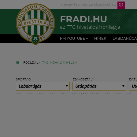
FRADI.HU
az FTC hivatalos honlapja
FM YOUTUBE +
HÍREK
LABDARÚGÁ
FŐOLDAL
»
TAG: KŐHALMI HELGA
SPORTÁG
SZAKOSZTÁLY
DÁT
Labdarúgás
Utánpótlás
Ut