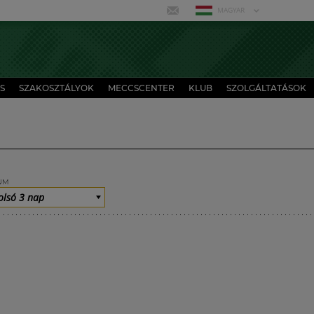
MAGYAR
S
SZAKOSZTÁLYOK
MECCSCENTER
KLUB
SZOLGÁLTATÁSOK
UM
olsó 3 nap