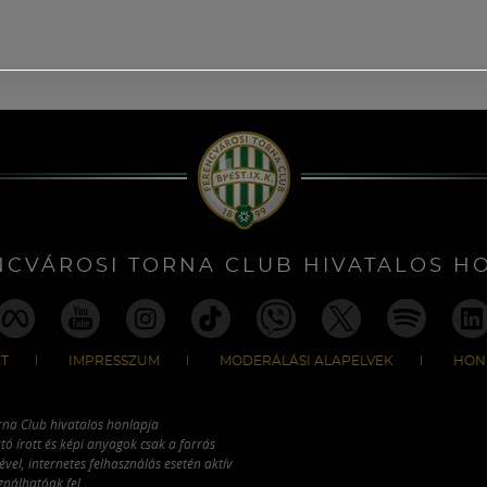
NCVÁROSI TORNA CLUB HIVATALOS H
T
IMPRESSZUM
MODERÁLÁSI ALAPELVEK
HON
rna Club hivatalos honlapja
tó írott és képi anyagok csak a forrás
vel, internetes felhasználás esetén aktív
ználhatóak fel.