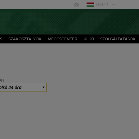
MAGYAR
S
SZAKOSZTÁLYOK
MECCSCENTER
KLUB
SZOLGÁLTATÁSOK
UM
olsó 24 óra