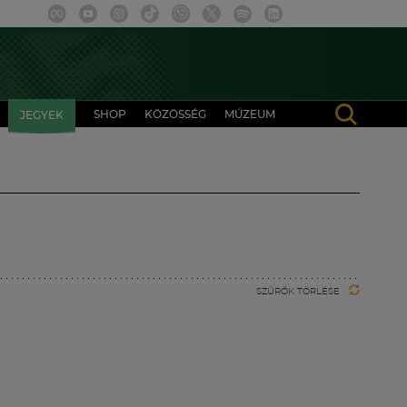
SHOP
KÖZÖSSÉG
MÚZEUM
JEGYEK
SZŰRŐK TÖRLÉSE