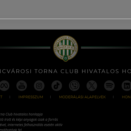
NCVÁROSI TORNA CLUB HIVATALOS H
T
IMPRESSZUM
MODERÁLÁSI ALAPELVEK
HON
rna Club hivatalos honlapja
tó írott és képi anyagok csak a forrás
vel, internetes felhasználás esetén aktív
ználhatóak fel.