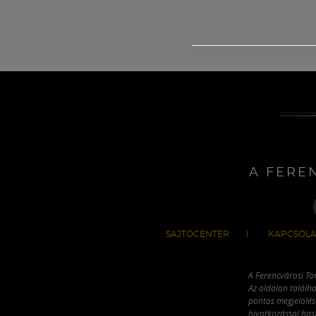
A FERE
SAJTÓCENTER
KAPCSOLA
A Ferencvárosi To
Az oldalon találha
pontos megjelölésé
hivatkozással has