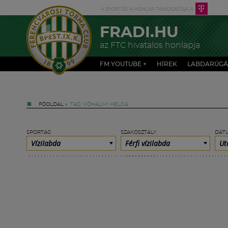
FRADI.HU
az FTC hivatalos honlapja
FM YOUTUBE +
HÍREK
LABDARÚGÁ
FŐOLDAL
»
TAG: KŐHALMI HELGA
SPORTÁG
SZAKOSZTÁLY
DÁT
Vízilabda
Férfi vízilabda
Ut