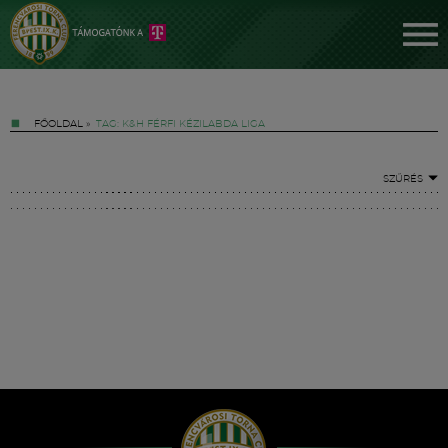
FŐOLDAL
»
TAG: K&H FÉRFI KÉZILABDA LIGA
SZŰRÉS
Jegyek
FM YouTube +
Hírek